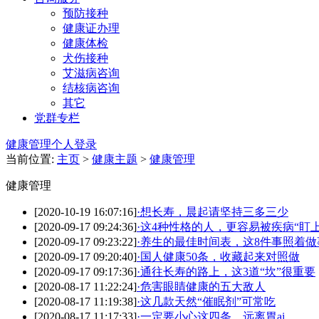
预防接种
健康证办理
健康体检
犬伤接种
艾滋病咨询
结核病咨询
其它
党群专栏
健康管理个人登录
当前位置:
主页
>
健康主题
>
健康管理
健康管理
[2020-10-19 16:07:16]
·
想长寿，晨起请坚持三多三少
[2020-09-17 09:24:36]
·
这4种性格的人，更容易被疾病“盯
[2020-09-17 09:23:22]
·
养生的最佳时间表，这8件事照着做
[2020-09-17 09:20:40]
·
国人健康50条，收藏起来对照做
[2020-09-17 09:17:36]
·
通往长寿的路上，这3道“坎”很重要
[2020-08-17 11:22:24]
·
危害眼睛健康的五大敌人
[2020-08-17 11:19:38]
·
这几款天然“催眠剂”可常吃
[2020-08-17 11:17:33]
·
一定要小心这四条，远离胃ai