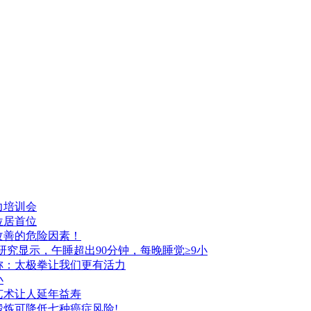
力培训会
位居首位
改善的危险因素！
研究显示，午睡超出90分钟，每晚睡觉≥9小
称：太极拳让我们更有活力
小
艺术让人延年益寿
锻炼可降低七种癌症风险!