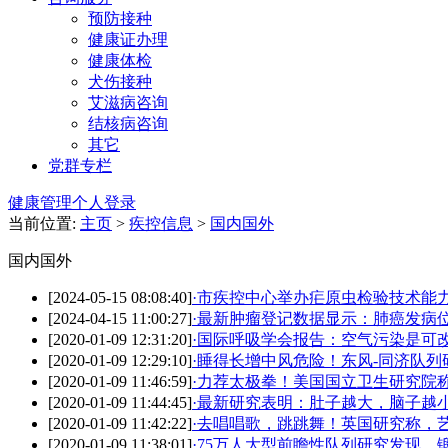
预防接种
健康证办理
健康体检
犬伤接种
艾滋病咨询
结核病咨询
其它
党群专栏
健康管理个人登录
当前位置:
主页
>
疾控信息
>
国内国外
国内国外
[2024-05-15 08:08:40]
·
市疾控中心举办疟原虫检验技术能
[2024-04-15 11:00:27]
·
最新肿瘤登记数据显示：肺癌发病
[2020-01-09 12:31:20]
·
国际呼吸学会报告：空气污染是可
[2020-01-09 12:29:10]
·
睡得长增中风危险！东风-同济队列
[2020-01-09 11:46:59]
·
力荐太极拳！美国国立卫生研究院
[2020-01-09 11:44:45]
·
最新研究表明：肚子越大，脑子越
[2020-01-09 11:42:22]
·
去唱唱歌，跳跳舞！英国研究称，
[2020-01-09 11:38:01]
·
75万人大型前瞻性队列研究发现，